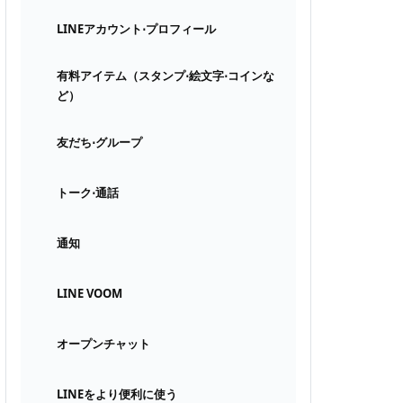
LINEアカウント⋅プロフィール
有料アイテム（スタンプ⋅絵文字⋅コインな
ど）
友だち⋅グループ
トーク⋅通話
通知
LINE VOOM
オープンチャット
LINEをより便利に使う