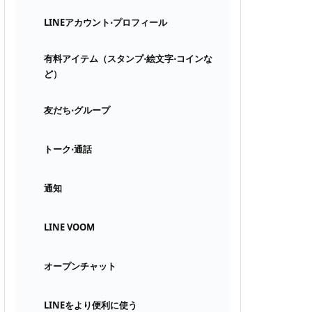
LINEアカウント⋅プロフィール
有料アイテム（スタンプ⋅絵文字⋅コインな
ど）
友だち⋅グループ
トーク⋅通話
通知
LINE VOOM
オープンチャット
LINEをより便利に使う