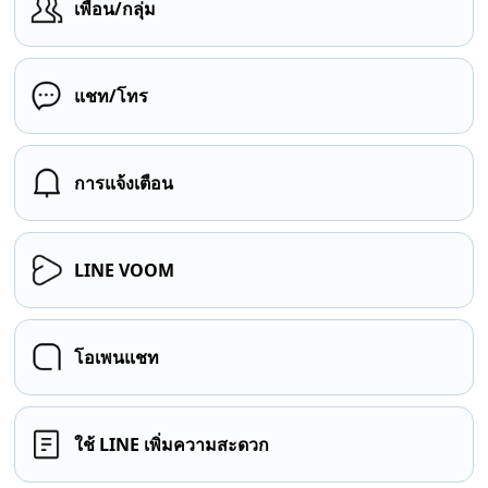
เพื่อน/กลุ่ม
แชท/โทร
การแจ้งเตือน
LINE VOOM
โอเพนแชท
ใช้ LINE เพิ่มความสะดวก