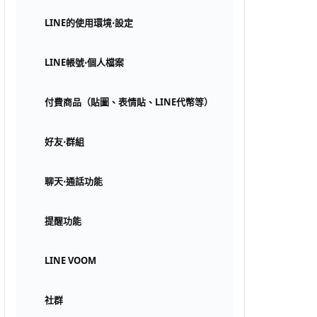
LINE的使用環境⋅設定
LINE帳號⋅個人檔案
付費商品（貼圖、表情貼、LINE代幣等）
好友⋅群組
聊天⋅通話功能
提醒功能
LINE VOOM
社群