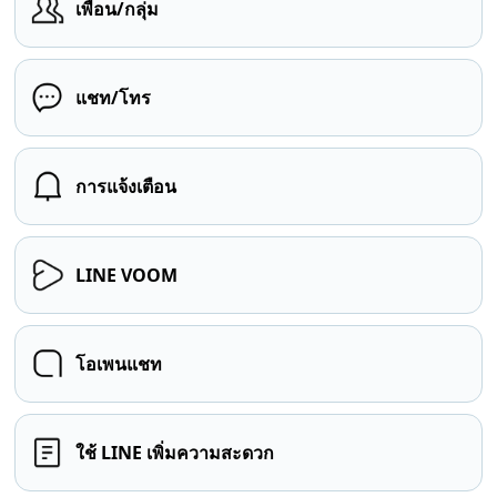
เพื่อน/กลุ่ม
แชท/โทร
การแจ้งเตือน
LINE VOOM
โอเพนแชท
ใช้ LINE เพิ่มความสะดวก