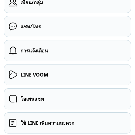
เพื่อน/กลุ่ม
แชท/โทร
การแจ้งเตือน
LINE VOOM
โอเพนแชท
ใช้ LINE เพิ่มความสะดวก