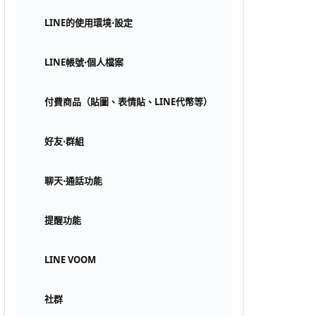
LINE的使用環境⋅設定
LINE帳號⋅個人檔案
付費商品（貼圖、表情貼、LINE代幣等）
好友⋅群組
聊天⋅通話功能
提醒功能
LINE VOOM
社群