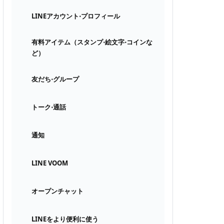
LINEアカウント⋅プロフィール
有料アイテム（スタンプ⋅絵文字⋅コインな
ど）
友だち⋅グループ
トーク⋅通話
通知
LINE VOOM
オープンチャット
LINEをより便利に使う