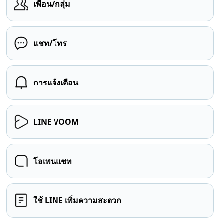
เพื่อน/กลุ่ม
แชท/โทร
การแจ้งเตือน
LINE VOOM
โอเพนแชท
ใช้ LINE เพิ่มความสะดวก