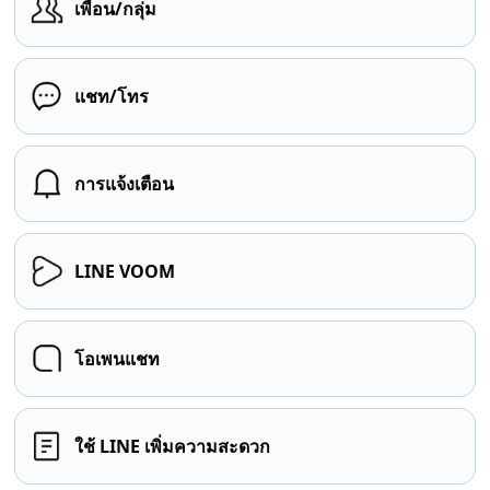
เพื่อน/กลุ่ม
แชท/โทร
การแจ้งเตือน
LINE VOOM
โอเพนแชท
ใช้ LINE เพิ่มความสะดวก