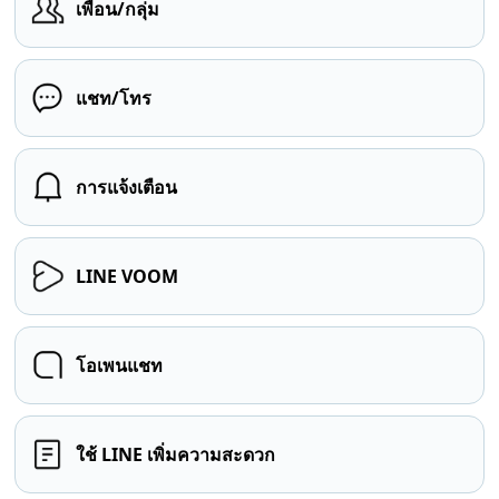
เพื่อน/กลุ่ม
แชท/โทร
การแจ้งเตือน
LINE VOOM
โอเพนแชท
ใช้ LINE เพิ่มความสะดวก