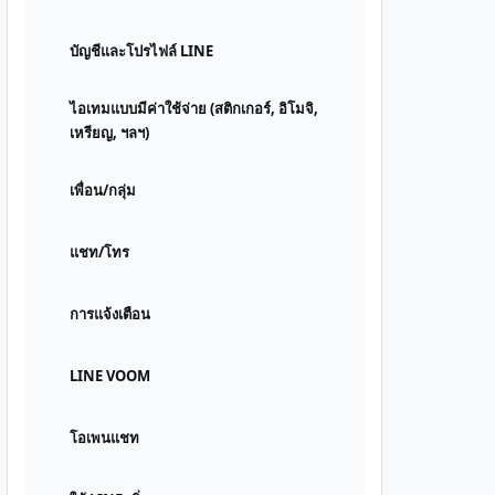
บัญชีและโปรไฟล์ LINE
ไอเทมแบบมีค่าใช้จ่าย (สติกเกอร์, อิโมจิ,
เหรียญ, ฯลฯ)
เพื่อน/กลุ่ม
แชท/โทร
การแจ้งเตือน
LINE VOOM
โอเพนแชท