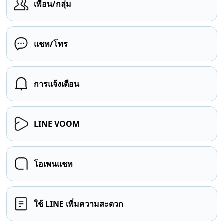
เพื่อน/กลุ่ม
แชท/โทร
การแจ้งเตือน
LINE VOOM
โอเพนแชท
ใช้ LINE เพิ่มความสะดวก