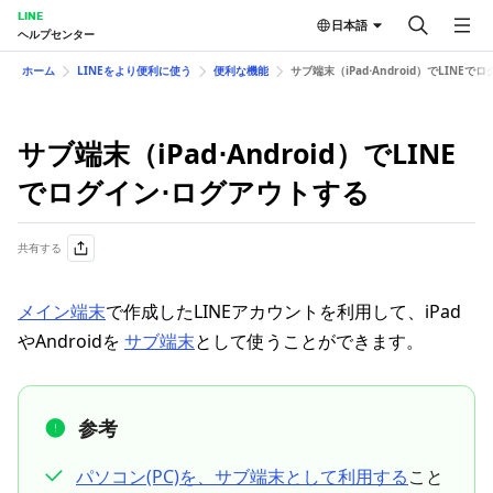
LINE
日本語
ヘルプセンター
ホーム
LINEをより便利に使う
便利な機能
サブ端末（iPad⋅Android）でLINE
サブ端末（iPad⋅Android）でLINE
でログイン⋅ログアウトする
共有する
メイン端末
で作成したLINEアカウントを利用して、iPad
やAndroidを
サブ端末
として使うことができます。
参考
パソコン(PC)を、サブ端末として利用する
こと