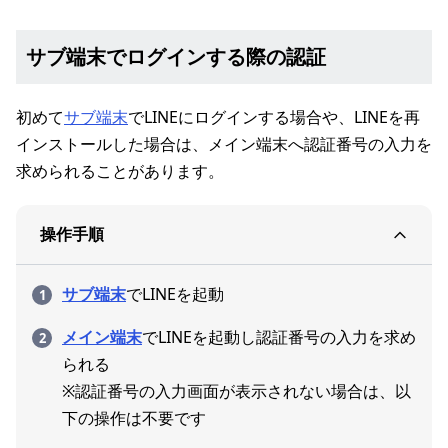
サブ端末でログインする際の認証
初めて
サブ端末
でLINEにログインする場合や、LINEを再
インストールした場合は、メイン端末へ認証番号の入力を
求められることがあります。
操作手順
サブ端末
でLINEを起動
メイン端末
でLINEを起動し認証番号の入力を求め
られる
※認証番号の入力画面が表示されない場合は、以
下の操作は不要です