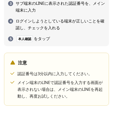
サブ端末のLINEに表示された認証番号を、メイン
端末に入力
ログインしようとしている端末が正しいことを確
認し、チェックを入れる
をタップ
本人確認
注意
認証番号は3分以内に入力してください。
メイン端末のLINEで認証番号を入力する画面が
表示されない場合は、メイン端末のLINEを再起
動し、再度お試しください。