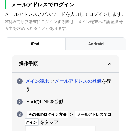
メールアドレスでログイン
メールアドレスとパスワードを入力してログインします。
※初めてサブ端末にログインする際は、メイン端末への認証番号
入力を求められることがあります。
iPad
Android
操作手順
メイン端末
で
メールアドレスの登録
を行
う
iPadのLINEを起動
＞
その他のログイン方法
メールアドレスでロ
をタップ
グイン