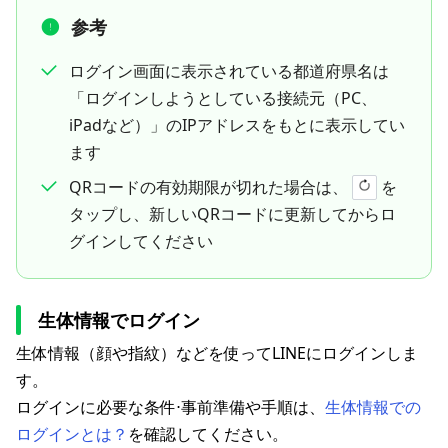
参考
ログイン画面に表示されている都道府県名は
「ログインしようとしている接続元（PC、
iPadなど）」のIPアドレスをもとに表示してい
ます
QRコードの有効期限が切れた場合は、
を
タップし、新しいQRコードに更新してからロ
グインしてください
生体情報でログイン
生体情報（顔や指紋）などを使ってLINEにログインしま
す。
ログインに必要な条件⋅事前準備や手順は、
生体情報での
ログインとは？
を確認してください。