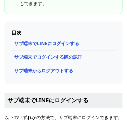
もできます。
目次
サブ端末でLINEにログインする
サブ端末でログインする際の認証
サブ端末からログアウトする
サブ端末でLINEにログインする
以下のいずれかの方法で、サブ端末にログインできます。