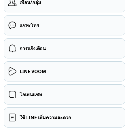
เพื่อน/กลุ่ม
แชท/โทร
การแจ้งเตือน
LINE VOOM
โอเพนแชท
ใช้ LINE เพิ่มความสะดวก