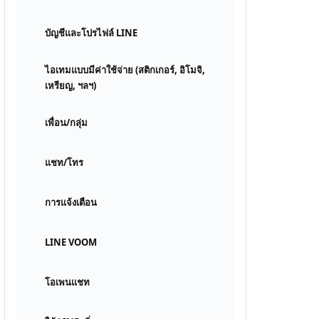
บัญชีและโปรไฟล์ LINE
ไอเทมแบบมีค่าใช้จ่าย (สติกเกอร์, อิโมจิ,
เหรียญ, ฯลฯ)
เพื่อน/กลุ่ม
แชท/โทร
การแจ้งเตือน
LINE VOOM
โอเพนแชท