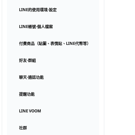
LINE的使用環境⋅設定
LINE帳號⋅個人檔案
付費商品（貼圖、表情貼、LINE代幣等）
好友⋅群組
聊天⋅通話功能
提醒功能
LINE VOOM
社群