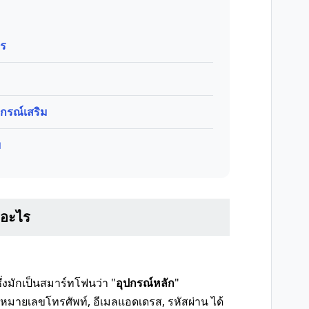
ไร
กรณ์เสริม
ม
ออะไร
ึ่งมักเป็นสมาร์ทโฟนว่า "
อุปกรณ์หลัก
"
 หมายเลขโทรศัพท์, อีเมลแอดเดรส, รหัสผ่าน ได้