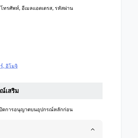
ทรศัพท์, อีเมลแอดเดรส, รหัสผ่าน
์, อิโมจิ
ณ์เสริม
่าเปิดการอนุญาตบนอุปกรณ์หลักก่อน