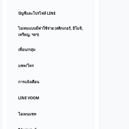
บัญชีและโปรไฟล์ LINE
ไอเทมแบบมีค่าใช้จ่าย (สติกเกอร์, อิโมจิ,
เหรียญ, ฯลฯ)
เพื่อน/กลุ่ม
แชท/โทร
การแจ้งเตือน
LINE VOOM
โอเพนแชท