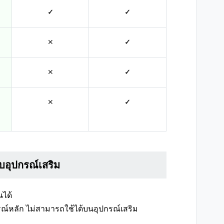
✓
✓
✕
✓
✕
✓
✕
✓
บอุปกรณ์เสริม
นได้
กรณ์หลัก ไม่สามารถใช้ได้บนอุปกรณ์เสริม