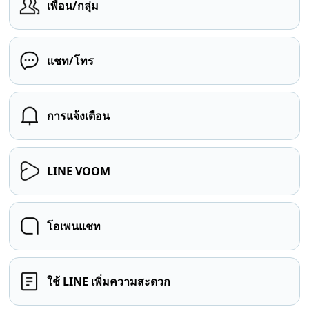
เพื่อน/กลุ่ม
แชท/โทร
การแจ้งเตือน
LINE VOOM
โอเพนแชท
ใช้ LINE เพิ่มความสะดวก