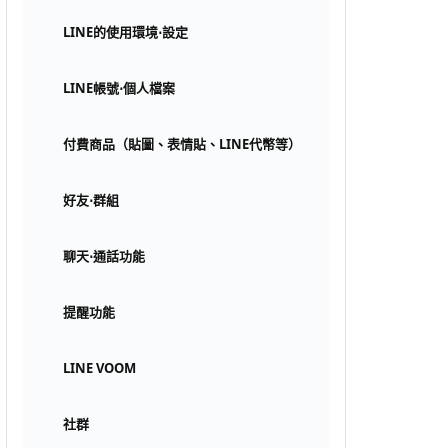
LINE的使用環境⋅設定
LINE帳號⋅個人檔案
付費商品（貼圖、表情貼、LINE代幣等）
好友⋅群組
聊天⋅通話功能
提醒功能
LINE VOOM
社群