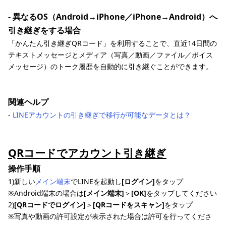
- 異なるOS（Android→iPhone／iPhone→Android）へ
引き継ぎをする場合
「かんたん引き継ぎQRコード」を利用することで、直近14日間の
テキストメッセージとメディア（写真／動画／ファイル／ボイス
メッセージ）のトーク履歴を自動的に引き継ぐことができます。
関連ヘルプ
‐
LINEアカウントの引き継ぎで移行が可能なデータとは？
QRコードでアカウント引き継ぎ
操作手順
1)新しい
メイン端末
でLINEを起動し
[ログイン]
をタップ
※Android端末の場合は
[メイン端末]
＞
[OK]
をタップしてください
2)
[QRコードでログイン]
＞
[QRコードをスキャン]
をタップ
※写真や動画の許可設定が表示された場合は許可を行ってくださ