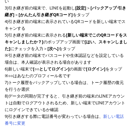
い
3)引き継ぎ前の端末で、LINEを起動し
[設定]
＞
[バックアップ⋅引き
継ぎ]
＞
[かんたん引き継ぎQRコード]
をタップ
4)引き継ぎ前の端末に表示されているQRコードを新しい端末でス
キャンする
5)引き継ぎ前の端末に表示される
[新しい端末でこのQRコードをス
キャンしましたか？]
のポップアップ画面で
[はい、スキャンしまし
た]
にチェックを入力＞
[次へ]
をタップ
※引き継ぎ前の端末でパスコードや生体認証などを設定している
場合は、本人確認が表示される場合があります
6)新しい端末で
[○○としてログイン]
の画面で
[ログイン]
をタップ
※○○はあなたのプロフィール名です
7)トーク履歴をバックアップしている場合は、トーク履歴の復元
を行うか選択
8)データの同期が完了すると、引き継ぎ前の端末のLINEアカウン
トは自動でログアウトされるため、新しい端末でLINEアカウント
にログインできているか確認
9)引き継ぎする際に電話番号が変わっている場合は、
新しい電話
番号に変更