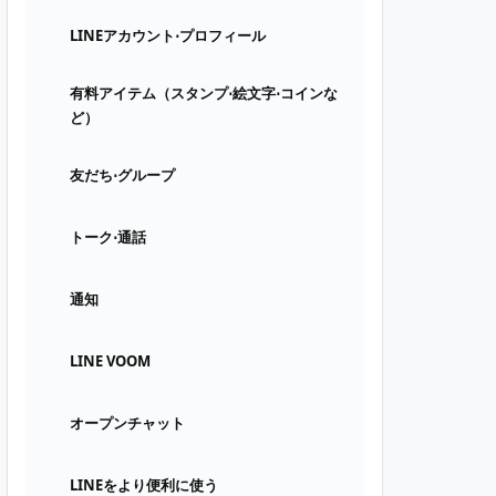
LINEアカウント⋅プロフィール
有料アイテム（スタンプ⋅絵文字⋅コインな
ど）
友だち⋅グループ
トーク⋅通話
通知
LINE VOOM
オープンチャット
LINEをより便利に使う