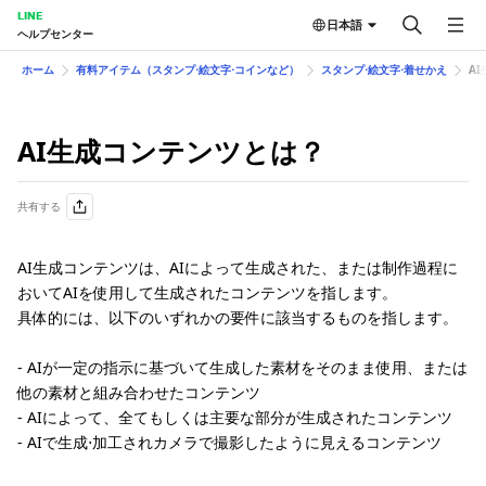
LINE
日本語
ヘルプセンター
ホーム
有料アイテム（スタンプ⋅絵文字⋅コインなど）
スタンプ⋅絵文字⋅着せかえ
A
AI生成コンテンツとは？
共有する
AI生成コンテンツは、AIによって生成された、または制作過程に
おいてAIを使用して生成されたコンテンツを指します。
具体的には、以下のいずれかの要件に該当するものを指します。
- AIが一定の指示に基づいて生成した素材をそのまま使用、または
他の素材と組み合わせたコンテンツ
- AIによって、全てもしくは主要な部分が生成されたコンテンツ
- AIで生成⋅加工されカメラで撮影したように見えるコンテンツ