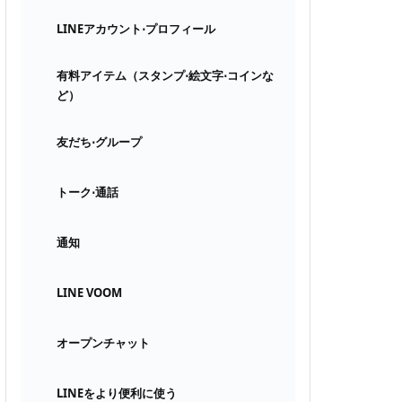
LINEアカウント⋅プロフィール
有料アイテム（スタンプ⋅絵文字⋅コインな
ど）
友だち⋅グループ
トーク⋅通話
通知
LINE VOOM
オープンチャット
LINEをより便利に使う