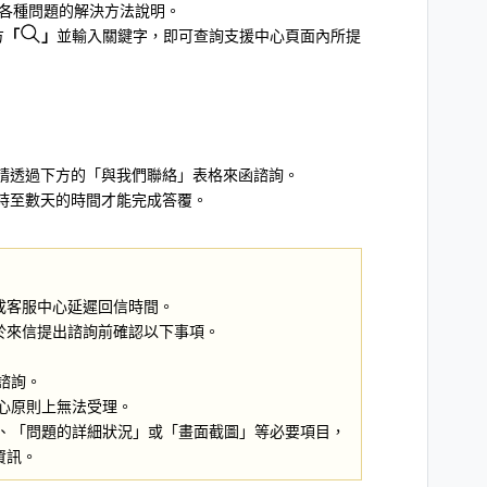
的各種問題的解決方法說明。
方
「
」
並輸入關鍵字，即可查詢支援中心頁面內所提
請透過下方的「與我們聯絡」表格來函諮詢。
時至數天的時間才能完成答覆。
成客服中心延遲回信時間。
於來信提出諮詢前確認以下事項。
諮詢。
心原則上無法受理。
」、「問題的詳細狀況」或「畫面截圖」等必要項目，
資訊。