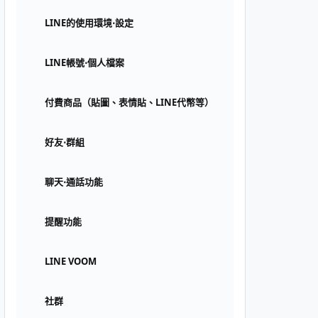
LINE的使用環境⋅設定
LINE帳號⋅個人檔案
付費商品（貼圖、表情貼、LINE代幣等）
好友⋅群組
聊天⋅通話功能
提醒功能
LINE VOOM
社群