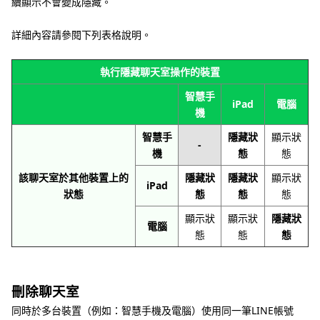
續顯示不會變成隱藏。
詳細內容請參閱下列表格說明。
執行隱藏聊天室操作的裝置
智慧手
iPad
電腦
機
智慧手
隱藏狀
顯示狀
-
機
態
態
該聊天室於其他裝置上的
隱藏狀
隱藏狀
顯示狀
iPad
狀態
態
態
態
顯示狀
顯示狀
隱藏狀
電腦
態
態
態
刪除聊天室
同時於多台裝置（例如：智慧手機及電腦）使用同一筆LINE帳號