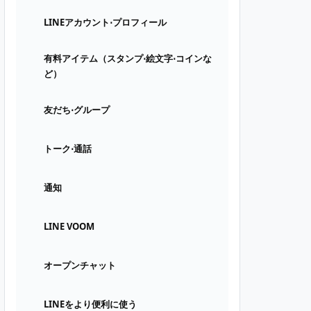
LINEアカウント⋅プロフィール
有料アイテム（スタンプ⋅絵文字⋅コインな
ど）
友だち⋅グループ
トーク⋅通話
通知
LINE VOOM
オープンチャット
LINEをより便利に使う