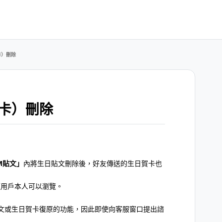
卡）刪除
卡）刪除
OM貼文」
內將生日貼文刪除後，好友傳送的生日賀卡也
）僅用戶本人可以瀏覽。
文或生日賀卡復原的功能，因此即使向客服窗口提出諮