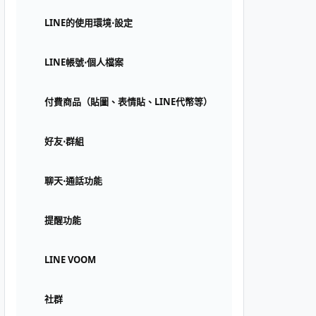
LINE的使用環境⋅設定
LINE帳號⋅個人檔案
付費商品（貼圖、表情貼、LINE代幣等）
好友⋅群組
聊天⋅通話功能
提醒功能
LINE VOOM
社群