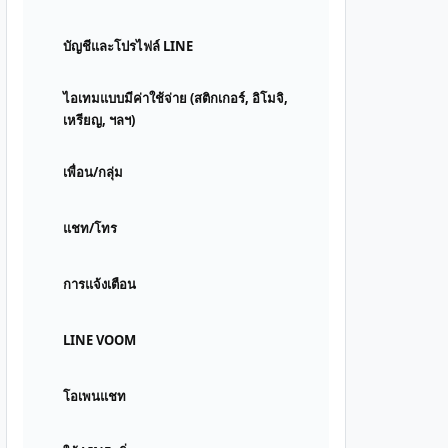
บัญชีและโปรไฟล์ LINE
ไอเทมแบบมีค่าใช้จ่าย (สติกเกอร์, อิโมจิ,
เหรียญ, ฯลฯ)
เพื่อน/กลุ่ม
แชท/โทร
การแจ้งเตือน
LINE VOOM
โอเพนแชท