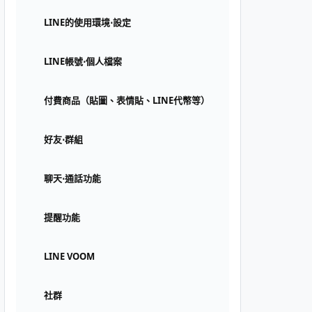
LINE的使用環境⋅設定
LINE帳號⋅個人檔案
付費商品（貼圖、表情貼、LINE代幣等）
好友⋅群組
聊天⋅通話功能
提醒功能
LINE VOOM
社群