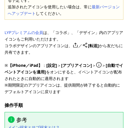
る予定です。
追加されたアイコンを使用したい場合は、常に
最新バージョン
へアップデート
してください。
LYPプレミアムの会員
は、「コラボ」、「デザイン」内のアプリア
イコンもご利用いただけます。
コラボデザインのアプリアイコンは、
／
[転送]
から友だちに
共有できます。
※
【iPhone／iPad】
：
[設定]
＞
[アプリアイコン]
＞
＞
[自動でイ
ベントアイコンを適用]
をオンにすると、イベントアイコンが配布
されたときに自動的に適用されます
※期間限定のアプリアイコンは、提供期間が終了すると自動的に
デフォルトアイコンに戻ります
操作手順
参考
メイン端末とサブ端末とは？