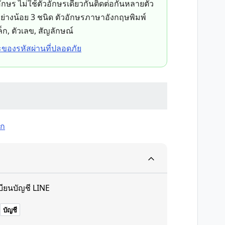
ักษร ไม่ใช้ตัวอักษรเดียวกันติดต่อกันหลายตัว
ย่างน้อย 3 ชนิด ตัวอักษรภาษาอังกฤษพิมพ์
็ก, ตัวเลข, สัญลักษณ์
ของรหัสผ่านที่ปลอดภัย
ัก
บียนบัญชี LINE
บัญชี