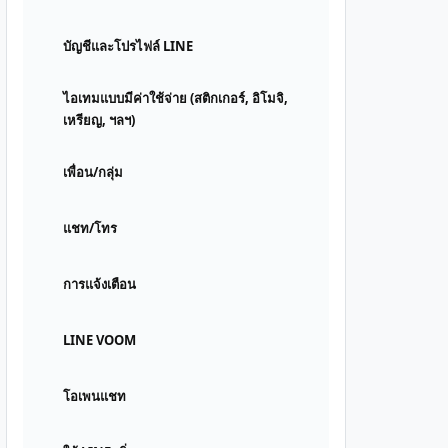
บัญชีและโปรไฟล์ LINE
ไอเทมแบบมีค่าใช้จ่าย (สติกเกอร์, อิโมจิ,
เหรียญ, ฯลฯ)
เพื่อน/กลุ่ม
แชท/โทร
การแจ้งเตือน
LINE VOOM
โอเพนแชท