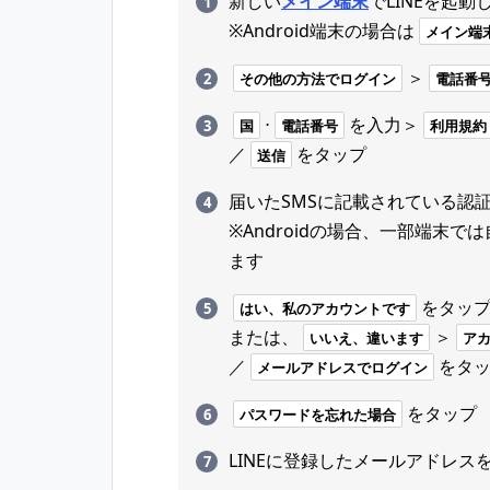
新しい
メイン端末
でLINEを起動
※Android端末の場合は
メイン端
＞
その他の方法でログイン
電話番
⋅
を入力＞
国
電話番号
利用規約
／
をタップ
送信
届いたSMSに記載されている認
※Androidの場合、一部端末
ます
をタッ
はい、私のアカウントです
または、
＞
いいえ、違います
ア
／
をタ
メールアドレスでログイン
をタップ
パスワードを忘れた場合
LINEに登録したメールアドレス