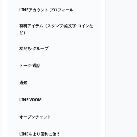
LINEアカウント⋅プロフィール
有料アイテム（スタンプ⋅絵文字⋅コインな
ど）
友だち⋅グループ
トーク⋅通話
通知
LINE VOOM
オープンチャット
LINEをより便利に使う