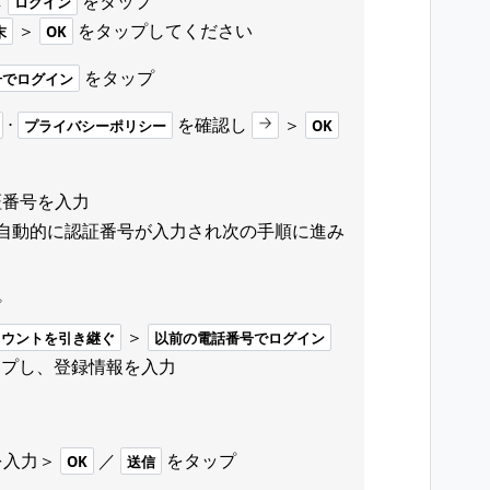
し
をタップ
ログイン
＞
をタップしてください
末
OK
をタップ
号でログイン
⋅
を確認し
＞
プライバシーポリシー
OK
証番号を入力
では自動的に認証番号が入力され次の手順に進み
プ
＞
カウントを引き継ぐ
以前の電話番号でログイン
ップし、登録情報を入力
を入力＞
／
をタップ
OK
送信