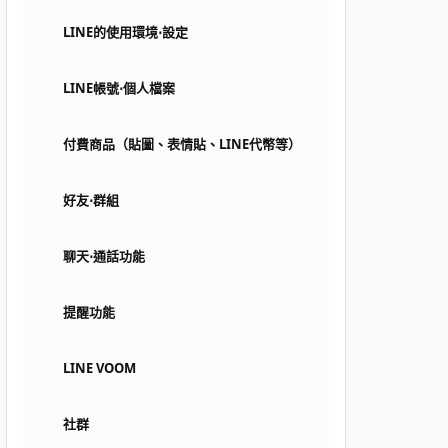
LINE的使用環境⋅設定
LINE帳號⋅個人檔案
付費商品（貼圖、表情貼、LINE代幣等）
好友⋅群組
聊天⋅通話功能
提醒功能
LINE VOOM
社群