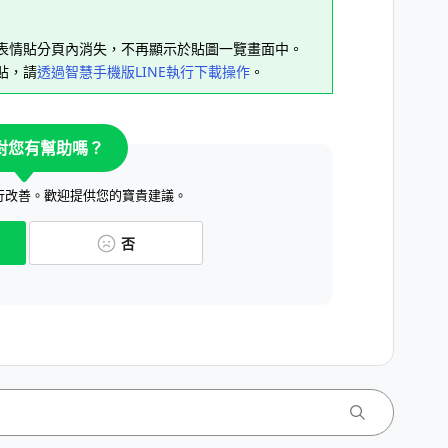
從表情貼分頁內消失，不再顯示於貼圖一覽畫面中。
貼，請
透過智慧手機版LINE執行下載操作
。
對您有幫助嗎？
行改善。歡迎提供您的寶貴建議。
否