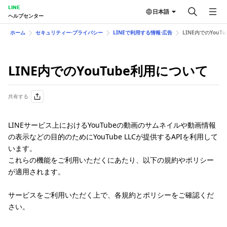
LINE
日本語
ヘルプセンター
ホーム
セキュリティー⋅プライバシー
LINEで利用する情報⋅広告
LINE内でのYouT
LINE内でのYouTube利用について
共有する
LINEサービス上におけるYouTubeの動画のサムネイルや動画情報
の表示などの目的のためにYouTube LLCが提供するAPIを利用して
います。
これらの機能をご利用いただくにあたり、以下の規約やポリシー
が適用されます。
サービスをご利用いただく上で、各規約とポリシーをご確認くだ
さい。