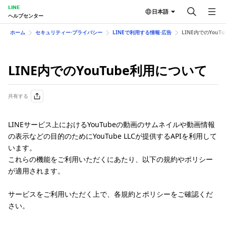
LINE
日本語
ヘルプセンター
ホーム
セキュリティー⋅プライバシー
LINEで利用する情報⋅広告
LINE内でのYouT
LINE内でのYouTube利用について
共有する
LINEサービス上におけるYouTubeの動画のサムネイルや動画情報
の表示などの目的のためにYouTube LLCが提供するAPIを利用して
います。
これらの機能をご利用いただくにあたり、以下の規約やポリシー
が適用されます。
サービスをご利用いただく上で、各規約とポリシーをご確認くだ
さい。