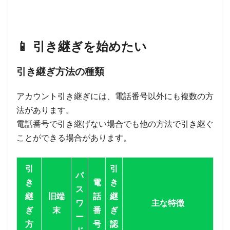
📱
引き継ぎを始めたい
引き継ぎ方法の種類
アカウント引き継ぎには、電話番号以外にも複数の方
法があります。
電話番号で引き継げない場合でも他の方法で引き継ぐ
ことができる場合があります。
引
引
パ
き
電
き
ス
継
旧端
話
継
ワ
主な特徴
ぎ
末
番
ぎ
ー
方
号
認