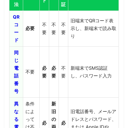
ド
法
証
QR
旧端末でQRコード表
コ
不
不
不
必要
示し、新端末で読み取
ー
要
要
要
り
ド
同
じ
電
必
必
不
新端末でSMS認証
不要
話
要
要
要
し、パスワード入力
番
号
異
条件
新
な
によ
旧
旧電話番号、メールア
る
って
の
ドレスとパスワード、
必
必
電
は不
両
または Apple IDや