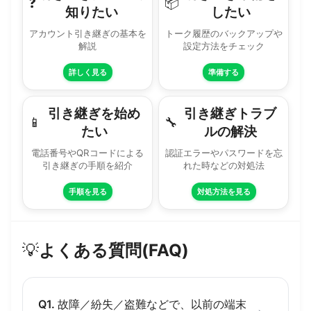
❓
📦
知りたい
したい
アカウント引き継ぎの基本を
トーク履歴のバックアップや
解説
設定方法をチェック
詳しく見る
準備する
引き継ぎを始め
引き継ぎトラブ
📱
🔧
たい
ルの解決
電話番号やQRコードによる
認証エラーやパスワードを忘
引き継ぎの手順を紹介
れた時などの対処法
手順を見る
対処方法を見る
💡
よくある質問(FAQ)
Q1.
故障／紛失／盗難などで、以前の端末