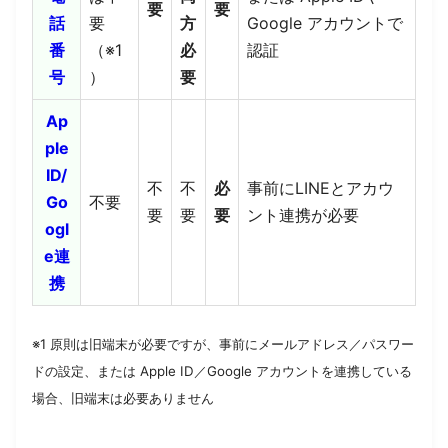
要
要
話
要
方
Google アカウントで
番
（※1
必
認証
号
）
要
Ap
ple
ID/
不
不
必
事前にLINEとアカウ
Go
不要
要
要
要
ント連携が必要
ogl
e連
携
※1 原則は旧端末が必要ですが、事前にメールアドレス／パスワー
ドの設定、または Apple ID／Google アカウントを連携している
場合、旧端末は必要ありません