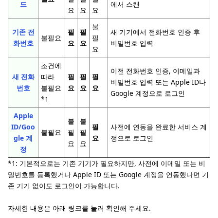
드
에서 스캔
요
요
요
불
기존 전
필
필
새 기기에서 전화번호 인증 후
불필요
필
화번호
요
요
비밀번호 입력
요
조건에
이전 전화번호 인증, 이메일과
새 전화
따라
필
필
필
비밀번호 입력 또는 Apple ID나
번호
불필요
요
요
요
Google 계정으로 로그인
*1
Apple
불
불
ID/Goo
필
사전에 연동을 완료한 서비스 계
불필요
필
필
gle 계
요
정으로 로그인
요
요
정
*1: 기본적으로는 기존 기기가 필요하지만, 사전에 이메일 또는 비
밀번호를 등록했거나 Apple ID 또는 Google 계정을 연동했다면 기
존 기기 없이도 로그인이 가능합니다.
자세한 내용은 아래 링크를 눌러 확인해 주세요.