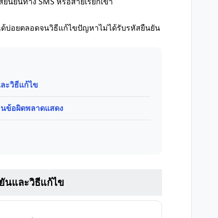
สยืนยันทาง SMS หรือสายเรียกเข้า
้บ่อยตลอดจนวิธีแก้ไขปัญหาไม่ได้รับรหัสยืนยัน
และวิธีแก้ไข
ตือนข้อผิดพลาดแสดง
นยันและวิธีแก้ไข