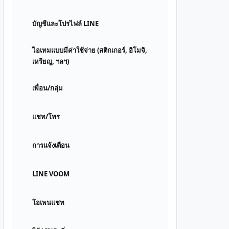
บัญชีและโปรไฟล์ LINE
ไอเทมแบบมีค่าใช้จ่าย (สติกเกอร์, อิโมจิ,
เหรียญ, ฯลฯ)
เพื่อน/กลุ่ม
แชท/โทร
การแจ้งเตือน
LINE VOOM
โอเพนแชท