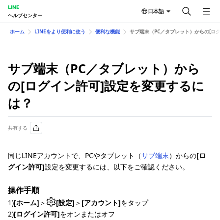
LINE
日本語
ヘルプセンター
ホーム
LINEをより便利に使う
便利な機能
サブ端末（PC／タブレット）からの[ロ
サブ端末（PC／タブレット）から
の[ログイン許可]設定を変更するに
は？
共有する
同じLINEアカウントで、PCやタブレット（
サブ端末
）からの
[ロ
グイン許可]
設定を変更するには、以下をご確認ください。
操作手順
1)
[ホーム]
＞
[設定]
＞
[アカウント]
をタップ
2)
[ログイン許可]
をオンまたはオフ