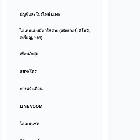
บัญชีและโปรไฟล์ LINE
ไอเทมแบบมีค่าใช้จ่าย (สติกเกอร์, อิโมจิ,
เหรียญ, ฯลฯ)
เพื่อน/กลุ่ม
แชท/โทร
การแจ้งเตือน
LINE VOOM
โอเพนแชท