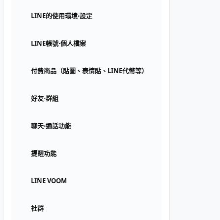
LINE的使用環境⋅設定
LINE帳號⋅個人檔案
付費商品（貼圖、表情貼、LINE代幣等）
好友⋅群組
聊天⋅通話功能
提醒功能
LINE VOOM
社群