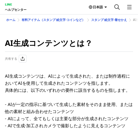
LINE
日本語
ヘルプセンター
ホーム
有料アイテム（スタンプ⋅絵文字⋅コインなど）
スタンプ⋅絵文字⋅着せかえ
A
AI生成コンテンツとは？
共有する
AI生成コンテンツは、AIによって生成された、または制作過程に
おいてAIを使用して生成されたコンテンツを指します。
具体的には、以下のいずれかの要件に該当するものを指します。
- AIが一定の指示に基づいて生成した素材をそのまま使用、または
他の素材と組み合わせたコンテンツ
- AIによって、全てもしくは主要な部分が生成されたコンテンツ
- AIで生成⋅加工されカメラで撮影したように見えるコンテンツ