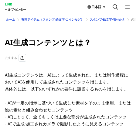
LINE
日本語
ヘルプセンター
ホーム
有料アイテム（スタンプ⋅絵文字⋅コインなど）
スタンプ⋅絵文字⋅着せかえ
A
AI生成コンテンツとは？
共有する
AI生成コンテンツは、AIによって生成された、または制作過程に
おいてAIを使用して生成されたコンテンツを指します。
具体的には、以下のいずれかの要件に該当するものを指します。
- AIが一定の指示に基づいて生成した素材をそのまま使用、または
他の素材と組み合わせたコンテンツ
- AIによって、全てもしくは主要な部分が生成されたコンテンツ
- AIで生成⋅加工されカメラで撮影したように見えるコンテンツ