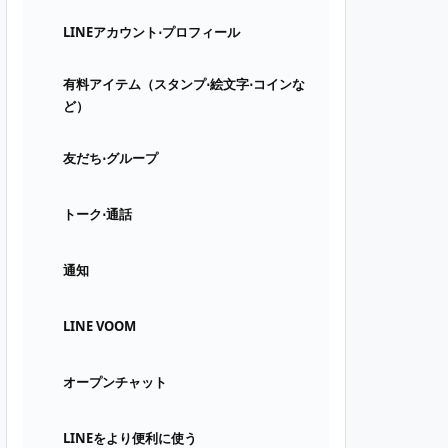
LINEアカウント⋅プロフィール
有料アイテム（スタンプ⋅絵文字⋅コインな
ど）
友だち⋅グループ
トーク⋅通話
通知
LINE VOOM
オープンチャット
LINEをより便利に使う