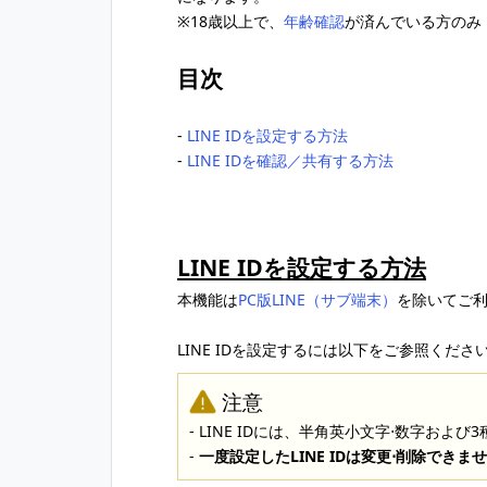
※18歳以上で、
年齢確認
が済んでいる方のみ
目次
‐
LINE IDを設定する方法
‐
LINE IDを確認／共有する方法
LINE IDを設定する方法
本機能は
PC版LINE（サブ端末）
を除いてご
LINE IDを設定するには以下をご参照くださ
注意
- LINE IDには、半角英小文字⋅数字および
-
一度設定したLINE IDは変更⋅削除できま