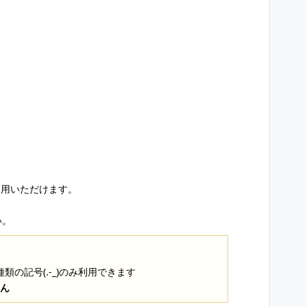
利用いただけます。
い。
3種類の記号(.-_)のみ利用できます
せん