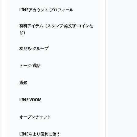
LINEアカウント⋅プロフィール
有料アイテム（スタンプ⋅絵文字⋅コインな
ど）
友だち⋅グループ
トーク⋅通話
通知
LINE VOOM
オープンチャット
LINEをより便利に使う