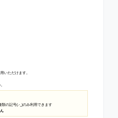
利用いただけます。
い。
3種類の記号(.-_)のみ利用できます
せん