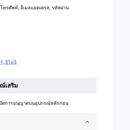
ทรศัพท์, อีเมลแอดเดรส, รหัสผ่าน
์, อิโมจิ
ณ์เสริม
่าเปิดการอนุญาตบนอุปกรณ์หลักก่อน