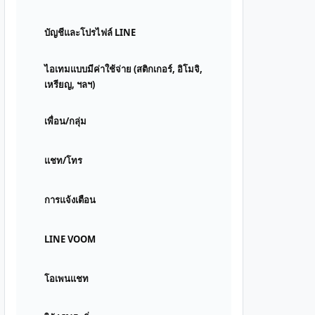
บัญชีและโปรไฟล์ LINE
ไอเทมแบบมีค่าใช้จ่าย (สติกเกอร์, อิโมจิ,
เหรียญ, ฯลฯ)
เพื่อน/กลุ่ม
แชท/โทร
การแจ้งเตือน
LINE VOOM
โอเพนแชท