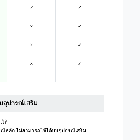
✓
✓
✕
✓
✕
✓
✕
✓
บอุปกรณ์เสริม
นได้
กรณ์หลัก ไม่สามารถใช้ได้บนอุปกรณ์เสริม