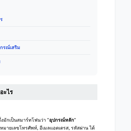
ไร
กรณ์เสริม
ม
ออะไร
ึ่งมักเป็นสมาร์ทโฟนว่า "
อุปกรณ์หลัก
"
 หมายเลขโทรศัพท์, อีเมลแอดเดรส, รหัสผ่าน ได้