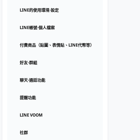
LINE的使用環境⋅設定
LINE帳號⋅個人檔案
付費商品（貼圖、表情貼、LINE代幣等）
好友⋅群組
聊天⋅通話功能
提醒功能
LINE VOOM
社群