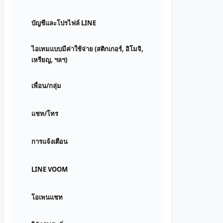
บัญชีและโปรไฟล์ LINE
ไอเทมแบบมีค่าใช้จ่าย (สติกเกอร์, อิโมจิ,
เหรียญ, ฯลฯ)
เพื่อน/กลุ่ม
แชท/โทร
การแจ้งเตือน
LINE VOOM
โอเพนแชท