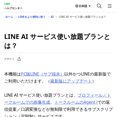
LINE
日本語
ヘルプセンター
ホーム
LINEをより便利に使う
AI
LINE AI サービス使い放題プランとは？​
LINE AI サービス使い放題プランと
は？​
共有する
本機能は
PC版LINE（サブ端末）
以外かつLINEの最新版で
ご利用いただけます。（
最新版にアップデート
）
LINE AI サービス使い放題プランとは、
プロフィール／ト
ークルームでの画像生成
、
トークルームのAgent i
での返
信提案／口調変換などが無制限で利用できるサブスクリプ
ション（定額制）サービスです。